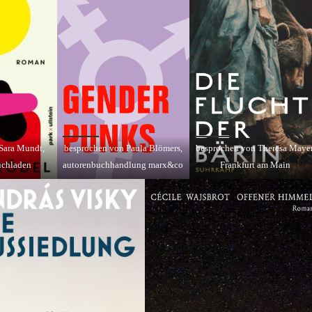
Sara Mundt,
besprochen von Paula Blömers,
besprochen von Theresa Mayer
uchladen
autorenbuchhandlung marx&co
Frankfurt am Main