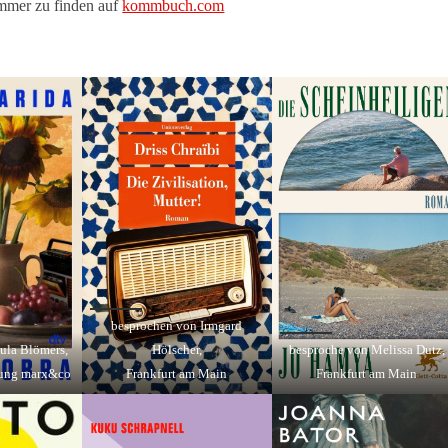
mmer zu finden auf
kommbuch.com
besprochen von Irmgard
ula Blömers,
Hölscher,
besproche von Melissa Dutz,
ung marx&co
Frankfurt am Main
Frankfurt am Main