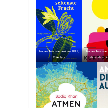
besprochen von Susanne Rikl,
besprochen von 
München
der andere B