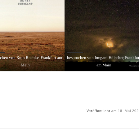
chen von Ruth Roebke, Frankfurt am
besprochen von Irmgard Hölscher, Frankfur
Main
am Main
Veröffentlicht am
18. Mai 202